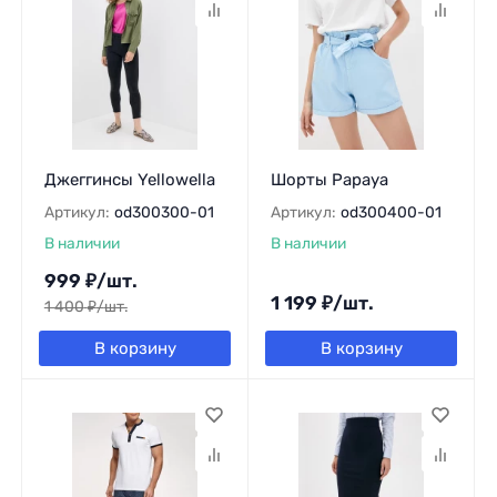
Джеггинсы Yellowella
Шорты Papaya
Артикул:
od300300-01
Артикул:
od300400-01
В наличии
В наличии
999
₽
/
шт.
1 199
₽
/
шт.
1 400
₽
/
шт.
В корзину
В корзину