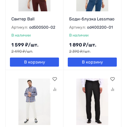
Свитер Ball
Боди-блузка Lessmao
Артикул:
od500500-02
Артикул:
od400200-01
В наличии
В наличии
1 599
₽
/
шт.
1 890
₽
/
шт.
2 490
₽
/
шт.
2 390
₽
/
шт.
В корзину
В корзину