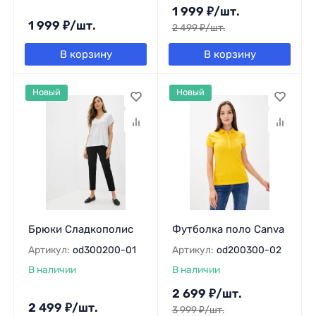
1 999
₽
/
шт.
1 999
₽
/
шт.
2 499
₽
/
шт.
В корзину
В корзину
Новый
Новый
Брюки Сладкополис
Футболка поло Canva
Артикул:
od300200-01
Артикул:
od200300-02
В наличии
В наличии
2 699
₽
/
шт.
2 499
₽
/
шт.
3 999
₽
/
шт.