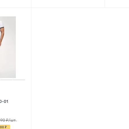
0-01
690
₽
/
шт.
300
₽