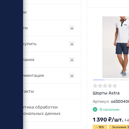
Акции
Услуги
Как купить
Компания
Документация
Контакты
Шорты Astra
Артикул:
od30040
Политика обработки
В наличии
персональных данных
1 390
₽
/
шт.
1 
- 18%
Экономия 