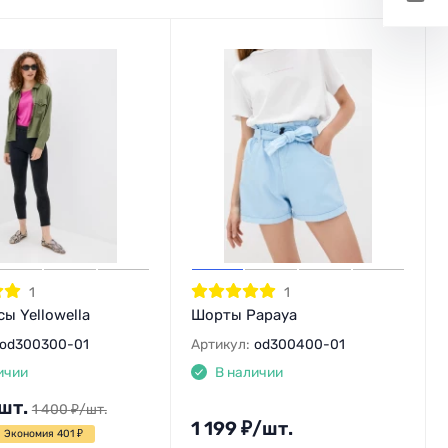
1
1
ы Yellowella
Шорты Papaya
od300300-01
Артикул:
od300400-01
ичии
В наличии
шт.
1 400
₽
/
шт.
1 199
₽
/
шт.
Экономия 401
₽