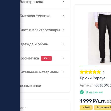
Электроника
Бытовая техника
Свет и электротовары
Одежда и обувь
Косметика
Хит
Строительные материалы
1
Брюки Papaya
Артикул:
od30010
Солнечные очки
В наличии
1 999
₽
/
шт.
2 
Каталог
- 26%
Экономия 