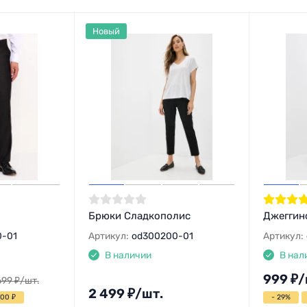
Новый
Брюки Сладкополис
Джеггинс
0-01
Артикул:
od300200-01
Артикул:
В наличии
В нал
999
₽
/
699
₽
/
шт.
2 499
₽
/
шт.
700
₽
- 29%