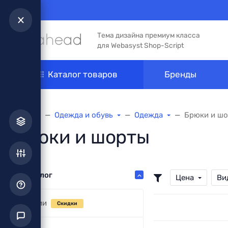
Тема дизайна премиум класса
для Webasyst Shop-Script
Каталог товаров
Бренды
Главная
Одежда и обувь
Одежда
Брюки и ш
Брюки и шорты
Каталог
Цена
Ви
Акции
Скидки