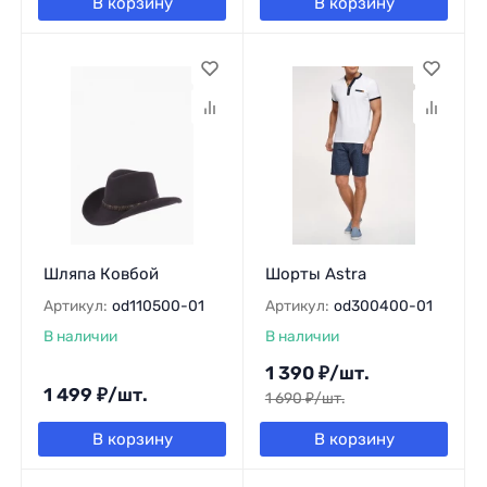
В корзину
В корзину
Шляпа Ковбой
Шорты Astra
Артикул:
od110500-01
Артикул:
od300400-01
В наличии
В наличии
1 390
₽
/
шт.
1 499
₽
/
шт.
1 690
₽
/
шт.
В корзину
В корзину