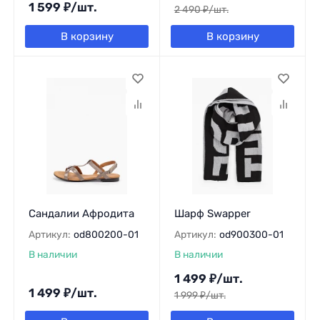
1 599
₽
/
шт.
2 490
₽
/
шт.
В корзину
В корзину
Сандалии Афродита
Шарф Swapper
Артикул:
od800200-01
Артикул:
od900300-01
В наличии
В наличии
1 499
₽
/
шт.
1 499
₽
/
шт.
1 999
₽
/
шт.