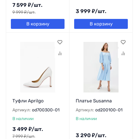
7 599
₽
/
шт.
3 999
₽
/
шт.
9 999
₽
/
шт.
В корзину
В корзину
Туфли Aprilgo
Платье Susanna
Артикул:
od700300-01
Артикул:
od200100-01
В наличии
В наличии
3 499
₽
/
шт.
3 290
₽
/
шт.
7 999
₽
/
шт.