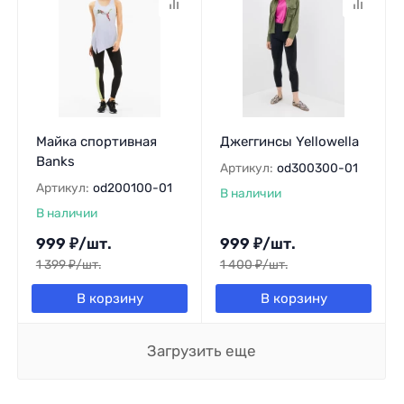
Майка спортивная
Джеггинсы Yellowella
Banks
Артикул:
od300300-01
Артикул:
od200100-01
В наличии
В наличии
999
₽
/
шт.
999
₽
/
шт.
1 399
₽
/
шт.
1 400
₽
/
шт.
В корзину
В корзину
Загрузить еще