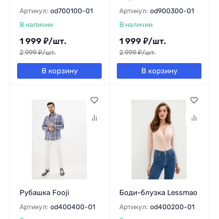
Артикул:
od700100-01
Артикул:
od900300-01
В наличии
В наличии
1 999
₽
/
шт.
1 999
₽
/
шт.
2 999
₽
/
шт.
2 999
₽
/
шт.
В корзину
В корзину
Рубашка Fooji
Боди-блузка Lessmao
Артикул:
od400400-01
Артикул:
od400200-01