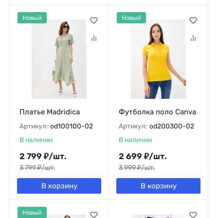
Новый
Новый
Платье Madridica
Футболка поло Canva
Артикул:
od100100-02
Артикул:
od200300-02
В наличии
В наличии
2 799
₽
/
шт.
2 699
₽
/
шт.
3 799
₽
/
шт.
3 999
₽
/
шт.
В корзину
В корзину
Новый