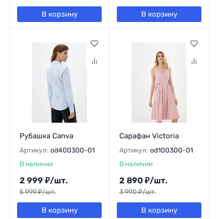
В корзину
В корзину
Рубашка Canva
Сарафан Victoria
Артикул:
od400300-01
Артикул:
od100300-01
В наличии
В наличии
2 999
₽
/
шт.
2 890
₽
/
шт.
5 999
₽
/
шт.
3 990
₽
/
шт.
В корзину
В корзину