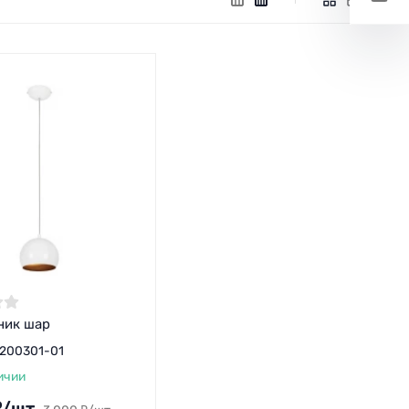
ник шар
200301-01
ичии
₽
/
шт.