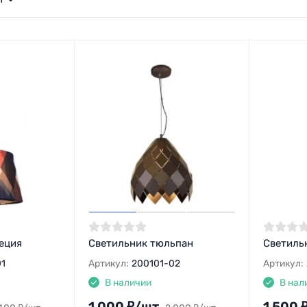
еция
Светильник тюльпан
Светиль
1
Артикул:
200101-02
Артикул:
В наличии
В нал
1 000
₽
/
шт.
1 500