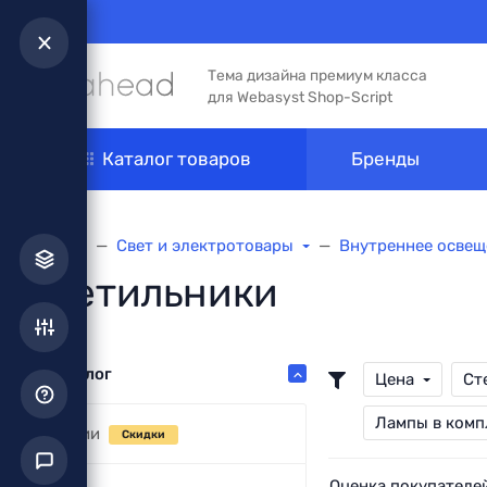
Тема дизайна премиум класса
для Webasyst Shop-Script
Каталог товаров
Бренды
Главная
Свет и электротовары
Внутреннее освещ
Светильники
Каталог
Цена
Ст
Лампы в комп
Акции
Скидки
Оценка покупателе