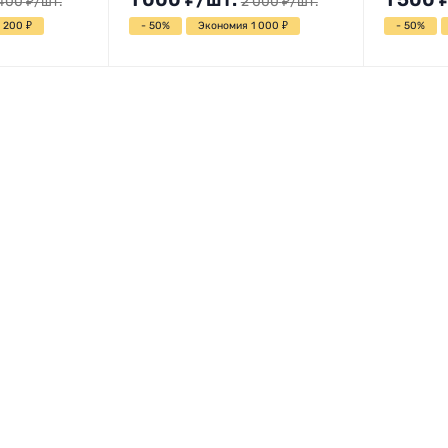
400
₽
/
шт.
2 000
₽
/
шт.
1 200
₽
- 50%
Экономия 1 000
₽
- 50%