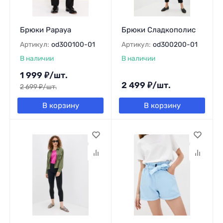
Брюки Papaya
Брюки Сладкополис
Артикул:
od300100-01
Артикул:
od300200-01
В наличии
В наличии
1 999
₽
/
шт.
2 499
₽
/
шт.
2 699
₽
/
шт.
В корзину
В корзину