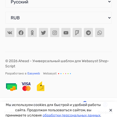
© 2026 Ahead - Универсальный шаблон для Webasyst Shop-
Script
Разработано в
Easyweb
Webasyst
0
Мы используем cookies для быстрой и удобной работы
сайта. Продолжая пользоваться сайтом, вы
Главная
Каталог
Поиск
Корзина
Профиль
принимаете условия
обработки персональных данных
.