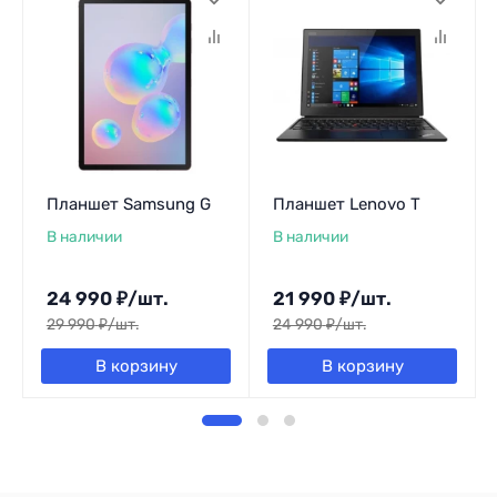
Планшет Samsung G
Планшет Lenovo T
В наличии
В наличии
24 990
₽
/
шт.
21 990
₽
/
шт.
29 990
₽
/
шт.
24 990
₽
/
шт.
В корзину
В корзину