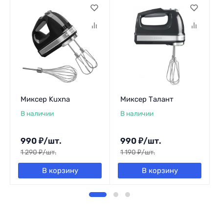
Миксер Kuxna
Миксер Талант
В наличии
В наличии
990
₽
/
шт.
990
₽
/
шт.
1 290
₽
/
шт.
1 190
₽
/
шт.
В корзину
В корзину