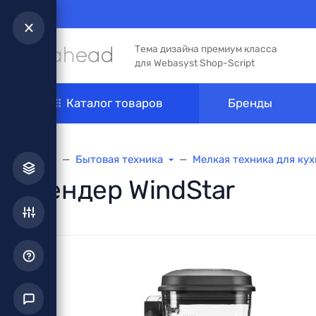
Тема дизайна премиум класса
для Webasyst Shop-Script
Каталог товаров
Бренды
Главная
Бытовая техника
Мелкая техника для ку
Блендер WindStar