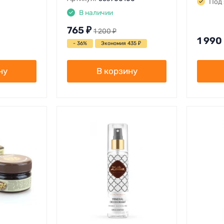
Под 
В наличии
765
₽
1 200
₽
1 990
- 36%
Экономия 435
₽
ну
В корзину