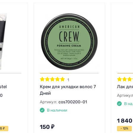
1
stel
Крем для укладки волос 7
Лак для
Дней
00
Артикул
Артикул:
cos700200-01
В на
В наличии
1 840
150
₽
15
₽
- 12%