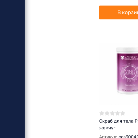
В корзи
Скраб для тела 
жемчуг
Артикул:
cos3004