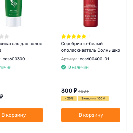
1
киватель для волос
Серебристо-белый
e
ополаскиватель Солнышко
:
cos600300
Артикул:
cos600400-01
личии
В наличии
300
₽
400
₽
₽
- 25%
Экономия 100
₽
В корзину
В корзину