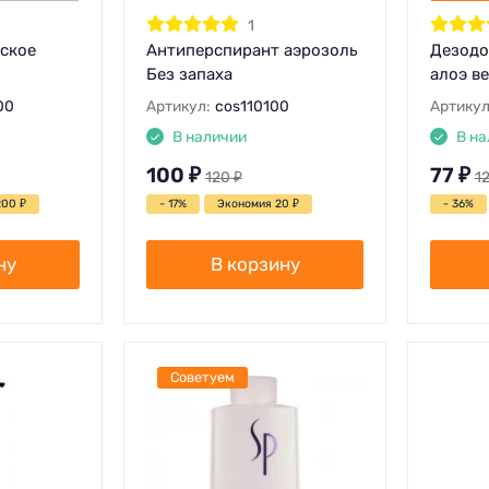
1
ское
Антиперспирант аэрозоль
Дезодо
Без запаха
алоэ в
00
Артикул:
cos110100
Артикул
В наличии
В на
100
₽
77
₽
120
₽
1
200
₽
- 17%
Экономия 20
₽
- 36%
ну
В корзину
Советуем