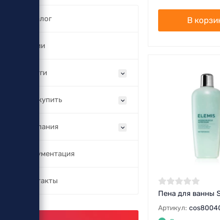
Каталог
В корзи
Акции
Услуги
Как купить
Компания
Документация
Контакты
Пена для ванны S
Артикул:
cos8004