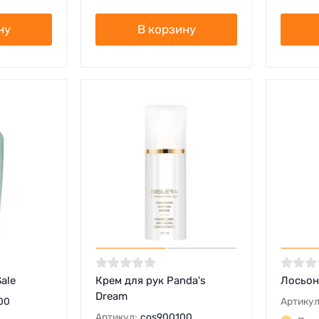
ну
В корзину
ale
Крем для рук Panda's
Лосьон 
Dream
00
Артикул
Артикул:
cos900100