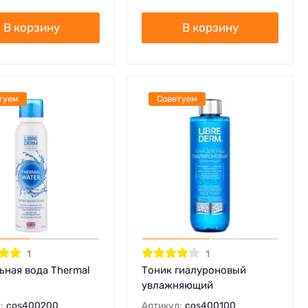
В корзину
В корзину
туем
Советуем
1
1
ьная вода Thermal
Тоник гиалуроновый
увлажняющий
:
cos400200
Артикул:
cos400100