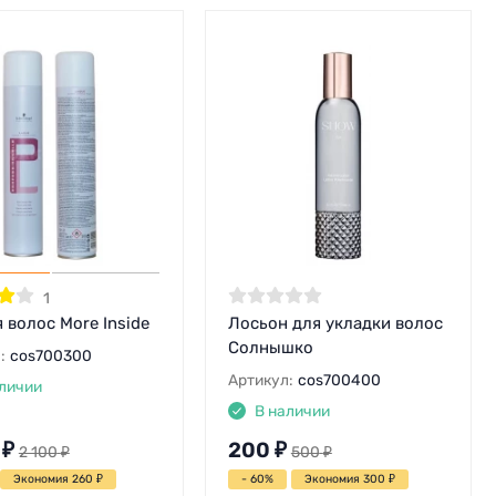
1
 волос More Inside
Лосьон для укладки волос
Солнышко
:
cos700300
Артикул:
cos700400
личии
В наличии
₽
200
₽
2 100
₽
500
₽
Экономия 260
₽
- 60%
Экономия 300
₽