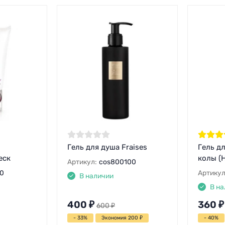
Гель для душа Fraises
Гель д
еск
колы (H
Артикул:
cos800100
0
Артикул
В наличии
В на
400
₽
360
₽
600
₽
- 33%
Экономия 200
₽
- 40%