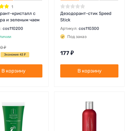
1
рант-кристалл с
Дезодорант-стик Speed
ера и зеленым чаем
Stick
:
cos110200
Артикул:
cos110300
личии
Под заказ
20
₽
177
₽
Экономия 43
₽
В корзину
В корзину