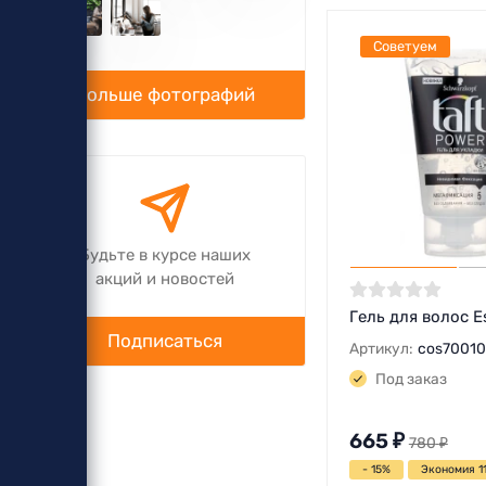
Советуем
Больше фотографий
Будьте в курсе наших
акций и новостей
Гель для волос E
Подписаться
Артикул:
cos7001
Под заказ
665
₽
780
₽
- 15%
Экономия 1