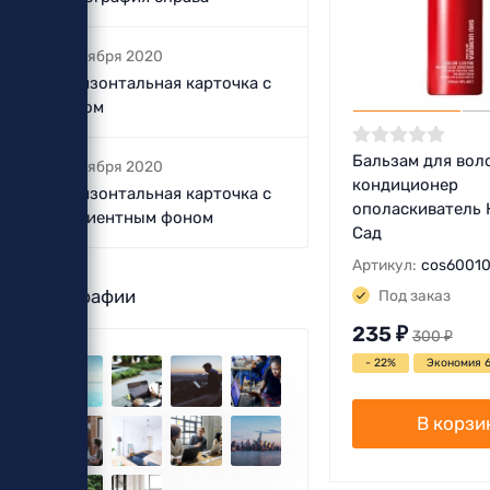
5 октября 2020
Горизонтальная карточка с
фоном
Бальзам для вол
5 октября 2020
кондиционер
Горизонтальная карточка с
ополаскиватель
градиентным фоном
Сад
Артикул:
cos6001
Фотографии
Под заказ
235
₽
300
₽
- 22%
Экономия 
В корзи