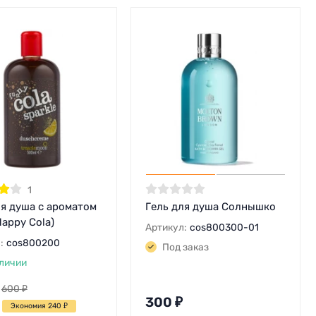
1
ля душа с ароматом
Гель для душа Солнышко
appy Cola)
Артикул:
cos800300-01
:
cos800200
Под заказ
личии
600
₽
300
₽
Экономия 240
₽