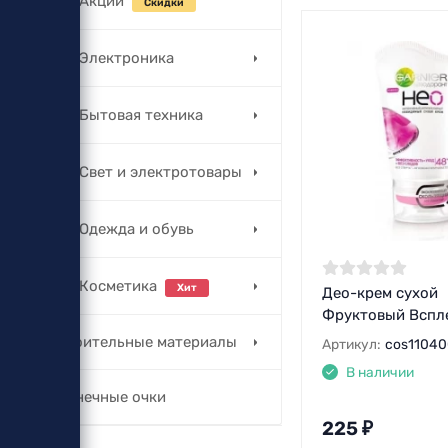
Акции
Скидки
Электроника
Бытовая техника
Свет и электротовары
Одежда и обувь
Косметика
Хит
Део-крем сухой
Фруктовый Вспл
Строительные материалы
Артикул:
cos11040
В наличии
Солнечные очки
225
₽