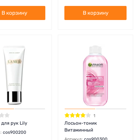
В корзину
В корзину
1
для рук Lily
Лосьон-тоник
Витаминный
:
cos900200
Артикул:
cos900300