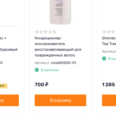
ос +
Кондиционер-
Ополас
ополаскиватель
Tea Tre
 Красивый
восстанавливающий для
Артикул
поврежденных волос
В на
00
Артикул:
cos600200-01
В наличии
700
₽
1 285
65
₽
ну
В корзину