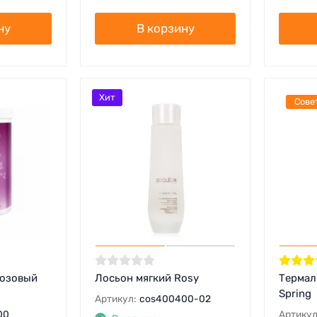
ну
В корзину
Хит
Сове
Розовый
Лосьон мягкий Rosy
Термал
Spring
Артикул:
cos400400-02
00
Артикул