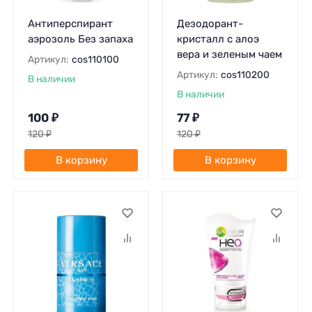
Антиперспирант
Дезодорант-
аэрозоль Без запаха
кристалл с алоэ
вера и зеленым чаем
Артикул:
cos110100
Артикул:
cos110200
В наличии
В наличии
100
₽
77
₽
120
₽
120
₽
В корзину
В корзину