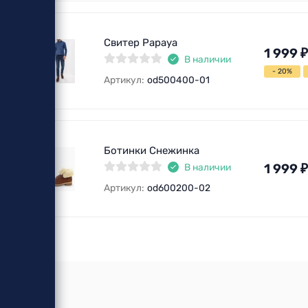
Свитер Papaya
1 999
₽
В наличии
- 20%
Артикул:
od500400-01
Ботинки Снежинка
1 999
₽
В наличии
Артикул:
od600200-02