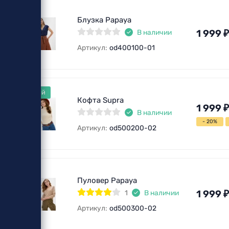
Блузка Papaya
1 999
₽
В наличии
Артикул:
od400100-01
Новый
Кофта Supra
1 999
₽
В наличии
- 20%
Артикул:
od500200-02
Пуловер Papaya
1 999
₽
1
В наличии
Артикул:
od500300-02