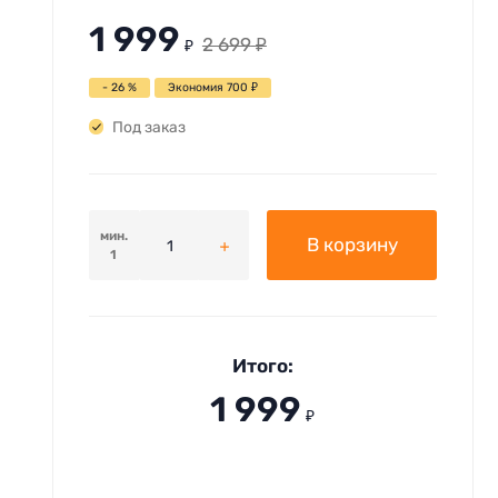
1 999
2 699
₽
₽
- 26 %
Экономия
700
₽
Под заказ
мин.
В корзину
1
Итого:
1 999
₽