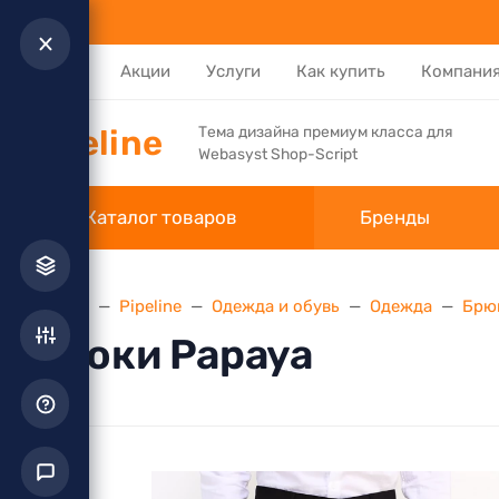
Каталог
Акции
Услуги
Как купить
Компани
Pipeline
Тема дизайна премиум класса для
Webasyst Shop-Script
Каталог товаров
Бренды
Главная
Pipeline
Одежда и обувь
Одежда
Брю
Брюки Papaya