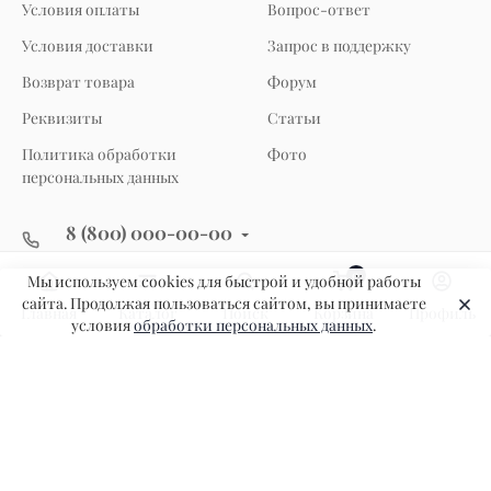
Условия оплаты
Вопрос-ответ
Условия доставки
Запрос в поддержку
Возврат товара
Форум
Реквизиты
Статьи
Политика обработки
Фото
персональных данных
8 (800) 000-00-00
Заказать звонок
0
Мы используем cookies для быстрой и удобной работы
г. Москва
сайта. Продолжая пользоваться сайтом, вы принимаете
ул. Малая Бронная, д. 16, офис 102
Главная
Каталог
Поиск
Корзина
Профиль
условия
обработки персональных данных
.
hello@yourdomain.ru